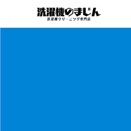
コ
ナ
ン
ビ
テ
ゲ
ン
ー
ツ
シ
へ
ョ
ス
ン
キ
に
ッ
移
プ
動