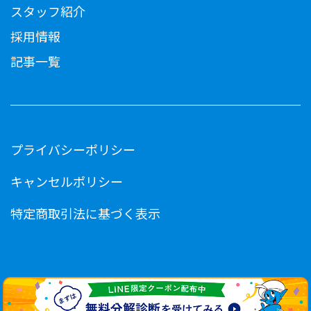
スタッフ紹介
採用情報
記事一覧
プライバシーポリシー
キャンセルポリシー
特定商取引法に基づく表示