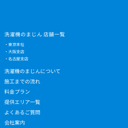
洗濯機のまじん 店舗一覧
・東京本社
・大阪支店
・名古屋支店
洗濯機のまじんについて
施工までの流れ
料金プラン
提供エリア一覧
よくあるご質問
会社案内