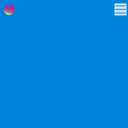
コ
ナ
ン
ビ
テ
ゲ
ン
ー
ツ
シ
へ
ョ
News
ス
ン
キ
に
ッ
移
プ
動
お知らせ