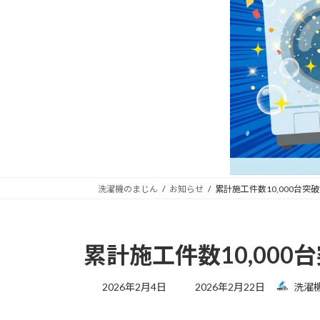
洗濯機のまじん
お知らせ
累計施工件数10,000台
累計施工件数10,00
最
2026年2月4日
2026年2月22日
洗濯
終
更