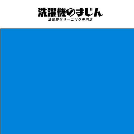
コ
ナ
ン
ビ
テ
ゲ
ン
ー
ツ
シ
へ
ョ
ス
ン
キ
に
ッ
移
プ
動