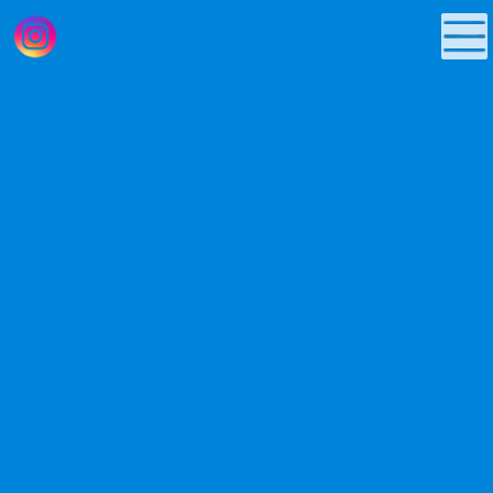
コ
ナ
ン
ビ
テ
ゲ
ン
ー
ツ
シ
へ
ョ
ス
ン
キ
に
ッ
移
プ
動
洗濯機のまじん
お知らせ