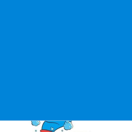
Amazonギフト券の送付方法変更について
2025年8月21日
今後はSMS（ショートメッセージ）にてお届けいたします い
つも「洗濯機のまじん」をご利用いただき、誠にありがとう
ございます。 弊社では、ご紹介キャンペーン等の特典として
Amazonギフト券を進呈する際、これまで郵送でのお […]
続きを読む