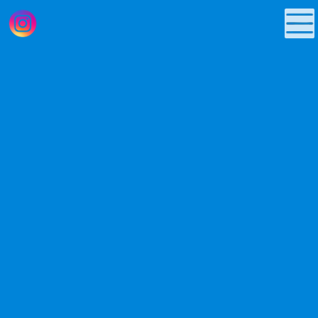
コ
ナ
ン
ビ
テ
ゲ
ン
ー
ツ
シ
へ
ョ
News
ス
ン
キ
に
ッ
移
プ
動
お知らせ