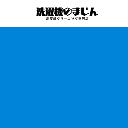
コ
ナ
ン
ビ
テ
ゲ
ン
ー
ツ
シ
へ
ョ
ス
ン
キ
に
ッ
移
プ
動