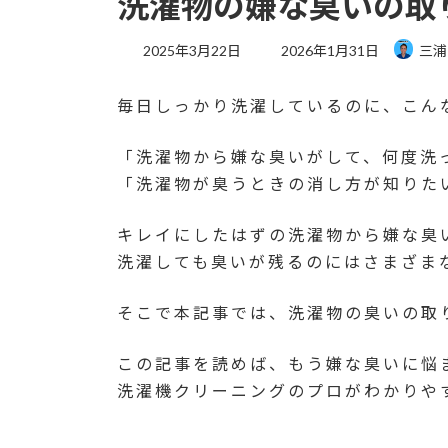
洗濯物の嫌な臭いの取
最
2025年3月22日
2026年1月31日
三浦
終
更
毎日しっかり洗濯しているのに、こん
新
日
時
「洗濯物から嫌な臭いがして、何度洗
:
「洗濯物が臭うときの消し方が知りた
キレイにしたはずの洗濯物から嫌な臭
洗濯しても臭いが残るのにはさまざま
そこで本記事では、洗濯物の臭いの取
この記事を読めば、もう嫌な臭いに悩
洗濯機クリーニングのプロがわかりや