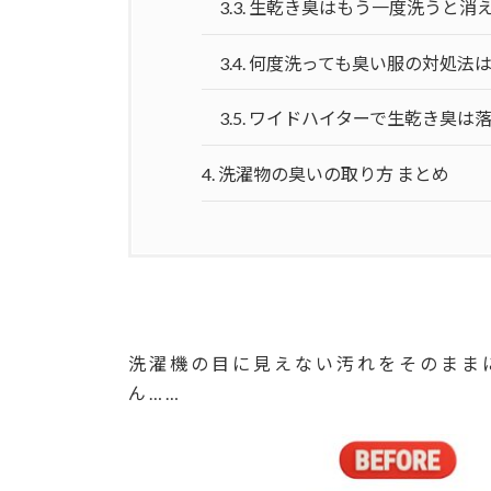
3.3.
生乾き臭はもう一度洗うと消
3.4.
何度洗っても臭い服の対処法
3.5.
ワイドハイターで生乾き臭は
4.
洗濯物の臭いの取り方 まとめ
洗濯機の目に見えない汚れをそのまま
ん……