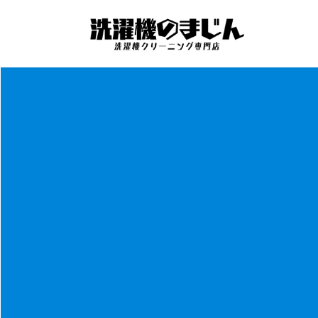
コ
ナ
ン
ビ
テ
ゲ
ン
ー
ツ
シ
へ
ョ
ス
ン
キ
に
ッ
移
プ
動