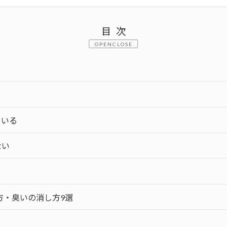
目次
CLOSE
ている
ない
方・臭いの消し方9選