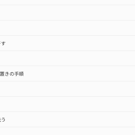
干す
置きの手順
洗う