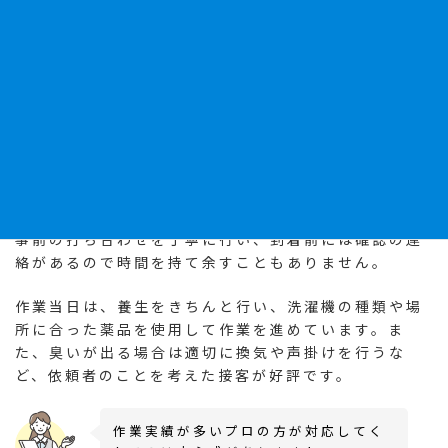
作業は、親しみやすさと話しやすさを大切にしている
店長が責任を持って行っています。清掃場所について
や、メンテナンスなどの相談に対して親身に答えてく
れるだけでなく、プロ目線でのアドバイスを受けるこ
ともできます。
事前に相談をすれば、女性スタッフ1名の同行も可能
です。
事前の打ち合わせを丁寧に行い、到着前には確認の連
絡があるので時間を持て余すこともありません。
作業当日は、養生をきちんと行い、洗濯機の種類や場
所に合った薬品を使用して作業を進めています。ま
た、臭いが出る場合は適切に換気や声掛けを行うな
ど、依頼者のことを考えた接客が好評です。
作業実績が多いプロの方が対応してく