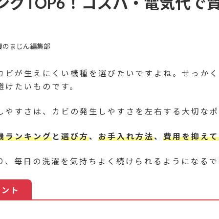
ングTOP6！コスパ・電気代で
機のまじん編集部
カビが生えにくい機種を選びたいですよね。せっかく
避けたいものです。
しやすさは、カビの発生しやすさを左右する大切なポ
機ランキング
と
選び方
、
お手入れ方法
、
費用を抑えて
り、毎日の洗濯を気持ちよく続けられるようになるで
イント