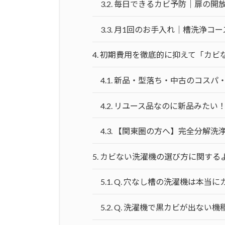
3.2.
毎日できるカビ予防｜扉の開
3.3.
月1回のお手入れ｜槽洗浄コー
4.
初期費用を徹底的に抑えて「カビ
4.1.
新品・型落ち・中古のコスパ
4.2.
リユース品なのに新品みたい
4.3.
【関東圏の方へ】完全分解洗浄
5.
カビない洗濯機の選び方に関するよ
5.1.
Q. 穴なし槽の洗濯機は本当
5.2.
Q. 洗濯機で黒カビが出ない