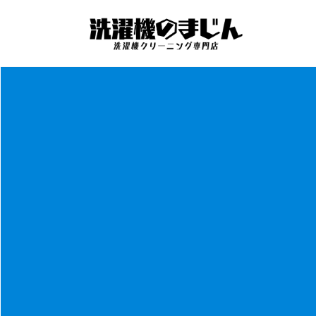
コ
ナ
ン
ビ
テ
ゲ
ン
ー
ツ
シ
へ
ョ
ス
ン
キ
に
ッ
移
プ
動