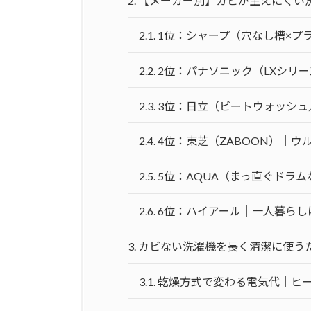
2.
【メーカー別】カビが生えにくい洗
2.1.
1位：シャープ（穴なし槽×プ
2.2.
2位：パナソニック（LXシリ
2.3.
3位：日立（ビートウォッシ
2.4.
4位：東芝（ZABOON）｜
2.5.
5位：AQUA（まっ直ぐドラ
2.6.
6位：ハイアール｜一人暮らし
3.
カビない洗濯機を長く清潔に使う
3.1.
乾燥方式で変わる電気代｜ヒ