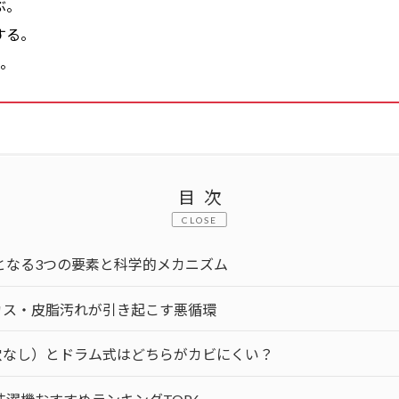
ぶ。
する。
る。
目次
CLOSE
となる3つの要素と科学的メカニズム
カス・皮脂汚れが引き起こす悪循環
穴なし）とドラム式はどちらがカビにくい？