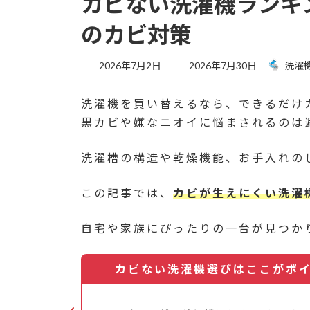
カビない洗濯機ランキ
のカビ対策
最
2026年7月2日
2026年7月30日
洗濯
終
更
洗濯機を買い替えるなら、できるだけ
新
日
黒カビや嫌なニオイに悩まされるのは
時
:
洗濯槽の構造や乾燥機能、お手入れの
この記事では、
カビが生えにくい洗濯
自宅や家族にぴったりの一台が見つか
カビない洗濯機選びはここがポ