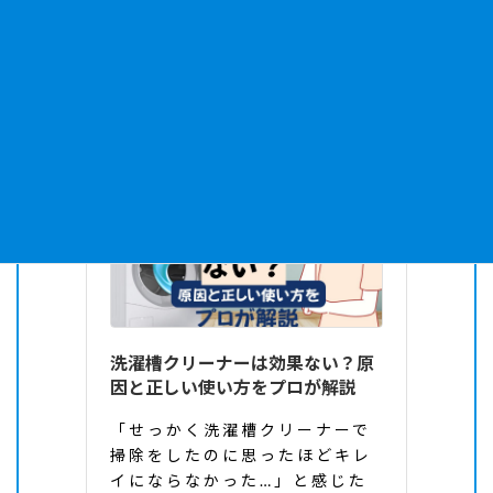
「
洗濯槽クリーナーは効果ない？原因と正しい使い方
をプロが解説
」でも詳しく解説しています。
おすすめ記事
洗濯槽クリーナーは効果ない？原
因と正しい使い方をプロが解説
「せっかく洗濯槽クリーナーで
掃除をしたのに思ったほどキレ
イにならなかった…」と感じた