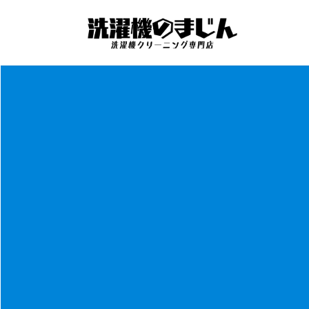
コ
ナ
ン
ビ
テ
ゲ
ン
ー
ツ
シ
へ
ョ
ス
ン
キ
に
ッ
移
プ
動