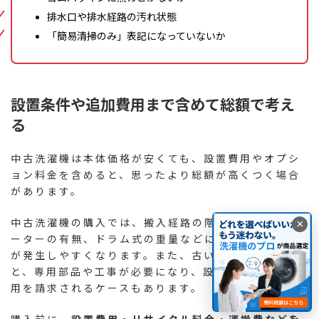
排水口や排水経路の汚れ状態
「簡易清掃のみ」表記になっていないか
設置条件や追加費用まで含めて総額で考え
る
中古洗濯機は本体価格が安くても、設置費用やオプシ
ョン料金を含めると、思ったより総額が高くつく場合
があります。
中古洗濯機の購入では、搬入経路の階段有無、エレベ
×
ーターの有無、ドラム式の重量などにより、追加料金
が発生しやすくなります。また、古い蛇口や排水口だ
と、専用部品や工事が必要になり、設置当日に別途費
用を請求されるケースもあります。