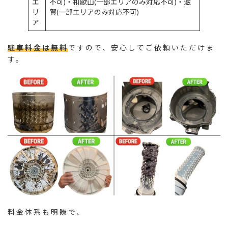
エ
不可)・和歌山(一部エリアのみ対応不可)・滋
リ
賀(一部エリアのみ対応不可)
ア
駐車料金は無料
ですので、安心してご依頼いただけま
す。
料金体系も明瞭で、