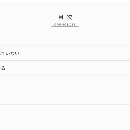
目次
CLOSE
れていない
いる