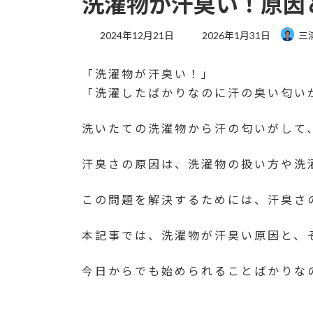
洗濯物が汗臭い！原因
最
2024年12月21日
2026年1月31日
三
終
更
「洗濯物が汗臭い！」
新
日
「洗濯したばかりなのに汗の臭い匂い
時
:
洗いたての洗濯物から汗の匂いがして
汗臭さの原因は、洗濯物の扱い方や洗
この問題を解決するためには、汗臭さ
本記事では、洗濯物が汗臭い原因と、
今日からでも始められることばかりな