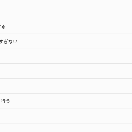
する
すぎない
を行う