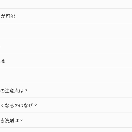
」が可能
る
れる
きの注意点は？
強くなるのはなぜ？
べき洗剤は？