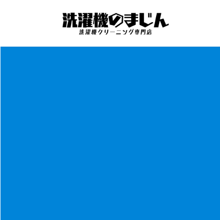
コ
ナ
ン
ビ
テ
ゲ
ン
ー
ツ
シ
へ
ョ
ス
ン
キ
に
ッ
移
プ
動