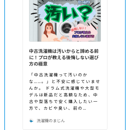
中古洗濯機は汚いからと諦める前
に！プロが教える後悔しない選び
方の極意
「中古洗濯機って汚いのか
な……。」と不安に感じていませ
んか。 ドラム式洗濯機や大型モ
デルは新品だと高額なため、中
古や型落ちで安く購入したい一
方で、カビや臭い、前の…
洗濯機のまじん