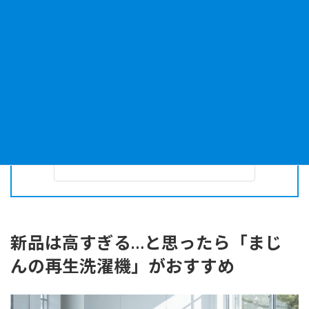
たくない買い替えでチェックすべ
きプロの判断基準
中古の洗濯機を探していると、
「寿命がどれくらい残っている
のか」「何年使えるのか」気に
なりますよね。 安さだけで選ぶ
と、購入後すぐに故障や水漏
れ、異音が出て、結局…
洗濯機のまじん
新品は高すぎる…と思ったら「まじ
んの再生洗濯機」がおすすめ