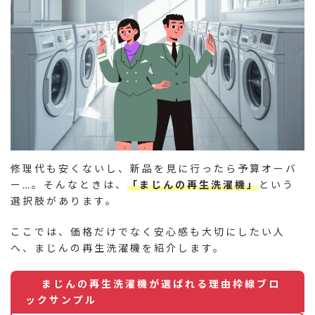
修理代も安くないし、新品を見に行ったら予算オーバ
ー…。そんなときは、
「まじんの再生洗濯機」
という
選択肢があります。
ここでは、価格だけでなく安心感も大切にしたい人
へ、まじんの再生洗濯機を紹介します。
まじんの再生洗濯機が選ばれる理由枠線ブロ
ックサンプル