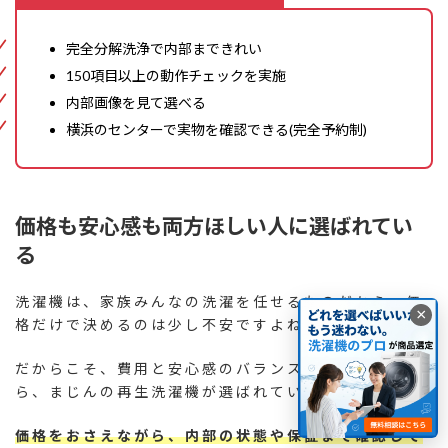
完全分解洗浄で内部まできれい
150項目以上の動作チェックを実施
内部画像を見て選べる
横浜のセンターで実物を確認できる(完全予約制)
価格も安心感も両方ほしい人に選ばれてい
る
洗濯機は、家族みんなの洗濯を任せるものだから、価
×
格だけで決めるのは少し不安ですよね。
だからこそ、費用と安心感のバランスを重視する人か
ら、まじんの再生洗濯機が選ばれています。
価格をおさえながら、内部の状態や保証まで確認して