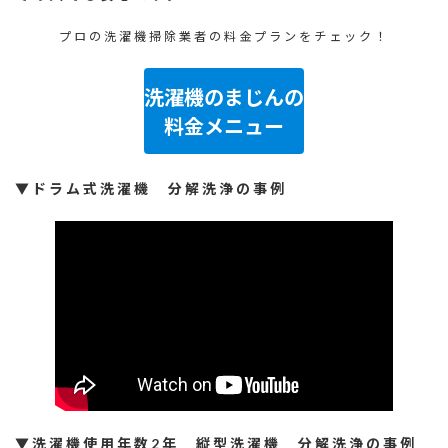
プロの洗濯機掃除業者の料金プランをチェック！
洗濯機のまじんの
料金メニュー
▼ドラム式洗濯機 分解洗浄の事例
▼洗濯機使用年数2年 縦型洗濯機 分解洗浄の事例