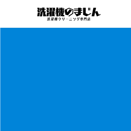
コ
ナ
ン
ビ
テ
ゲ
ン
ー
ツ
シ
へ
ョ
ス
ン
キ
に
ッ
移
プ
動