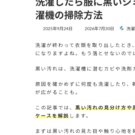
洗濯したら服に黒いシ
濯機の掃除方法
最
2025年9月24日
2026年7月30日
洗濯
終
更
洗濯が終わって衣類を取り出したとき
新
日
になりますよね。もう落とせないので
時
:
黒い汚れは、洗濯槽に潜むカビや洗剤
原因を確かめずに何度も洗濯したり、
が広がることも。
この記事では、
黒い汚れの見分け方や
ケースを解説
します。
まずは黒い汚れの見た目や触り心地を