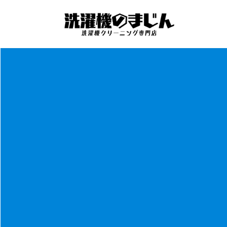
コ
ナ
ン
ビ
テ
ゲ
ン
ー
ツ
シ
へ
ョ
ス
ン
キ
に
ッ
移
プ
動