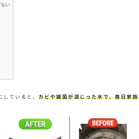
ぜない
い
にしていると、
カビや雑菌が混じった水で、毎日家族