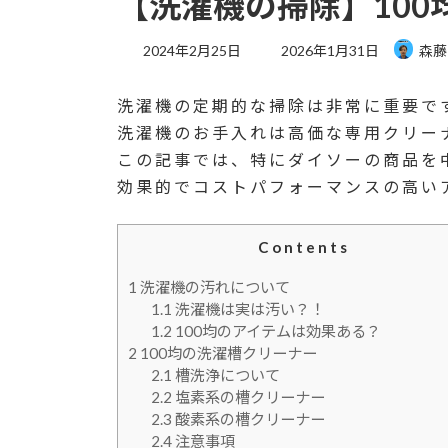
【洗濯機の掃除】10
最
2024年2月25日
2026年1月31日
森藤
終
更
洗濯機の定期的な掃除は非常に重要で
新
日
洗濯機のお手入れは高価な専用クリー
時
この記事では、特にダイソーの商品を
:
効果的でコストパフォーマンスの高い
Contents
1
洗濯機の汚れについて
1.1
洗濯機は実は汚い？！
1.2
100均のアイテムは効果ある？
2
100均の洗濯槽クリーナー
2.1
槽洗浄について
2.2
塩素系の槽クリーナー
2.3
酸素系の槽クリーナー
2.4
注意事項