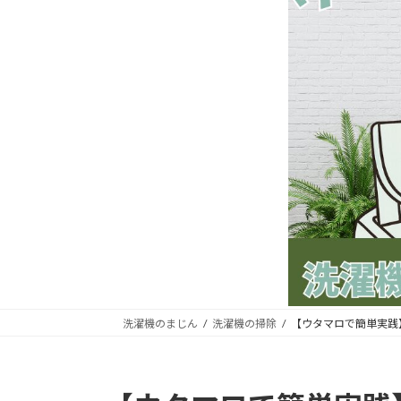
洗濯機のまじん
洗濯機の掃除
【ウタマロで簡単実践