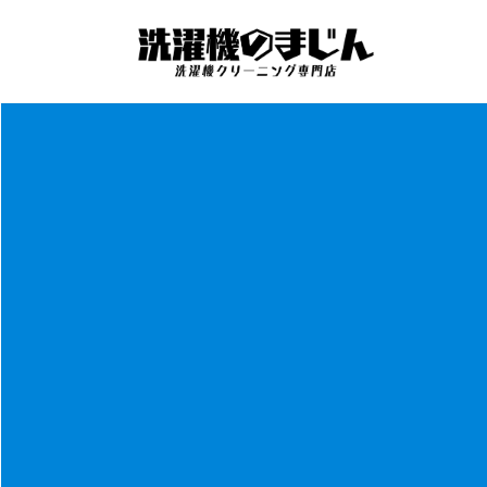
コ
ナ
ン
ビ
テ
ゲ
ン
ー
ツ
シ
へ
ョ
ス
ン
キ
に
ッ
移
プ
動