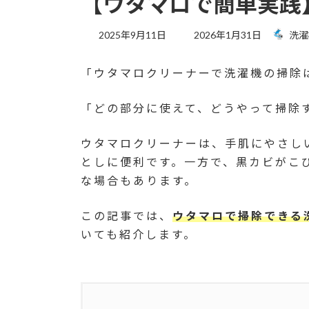
【ウタマロで簡単実践
最
2025年9月11日
2026年1月31日
洗濯
終
更
「ウタマロクリーナーで洗濯機の掃除
新
日
時
「どの部分に使えて、どうやって掃除
:
ウタマロクリーナーは、手肌にやさし
としに便利です。一方で、黒カビがこ
な場合もあります。
この記事では、
ウタマロで掃除できる
いても紹介します。