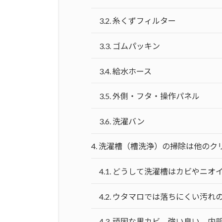
3.2.
糸くずフィルター
3.3.
ゴムパッキン
3.4.
給水ホース
3.5.
外側・フタ・操作パネル
3.6.
洗濯バン
4.
洗濯槽（槽洗浄）の掃除は他のク
4.1.
どうして洗濯槽はカビやニオ
4.2.
ウタマロでは落ちにくい汚れ
4.3.
頑固な黒カビ、強い臭い、内