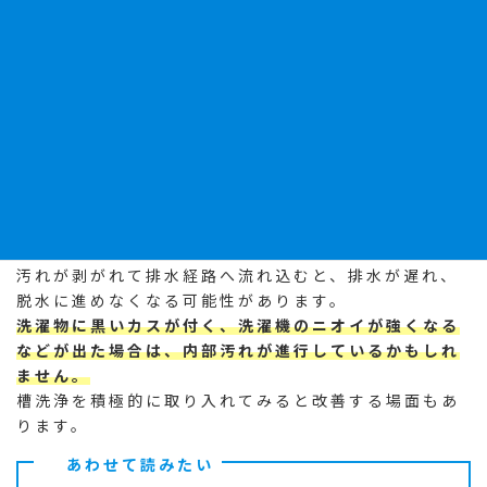
進行をまず疑ってみましょう。
ここでは、洗濯槽汚れと脱水不良の関係を紹介しま
す。
洗濯槽の裏側に汚れがたまると脱水エラー
につながる
洗濯槽の裏側は湿気が残りやすく、洗剤カスや皮脂汚
れが付着しやすい環境です。
汚れが剥がれて排水経路へ流れ込むと、排水が遅れ、
脱水に進めなくなる可能性があります。
洗濯物に黒いカスが付く、洗濯機のニオイが強くなる
などが出た場合は、内部汚れが進行しているかもしれ
ません。
槽洗浄を積極的に取り入れてみると改善する場面もあ
ります。
あわせて読みたい