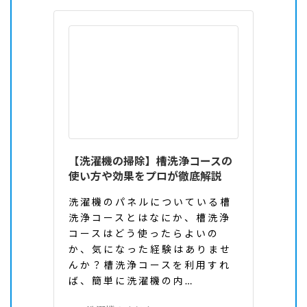
【洗濯機の掃除】槽洗浄コースの
使い方や効果をプロが徹底解説
洗濯機のパネルについている槽
洗浄コースとはなにか、槽洗浄
コースはどう使ったらよいの
か、気になった経験はありませ
んか？槽洗浄コースを利用すれ
ば、簡単に洗濯機の内…