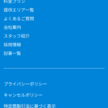
料金プラン
提供エリア一覧
よくあるご質問
会社案内
スタッフ紹介
採用情報
記事一覧
プライバシーポリシー
キャンセルポリシー
特定商取引法に基づく表示